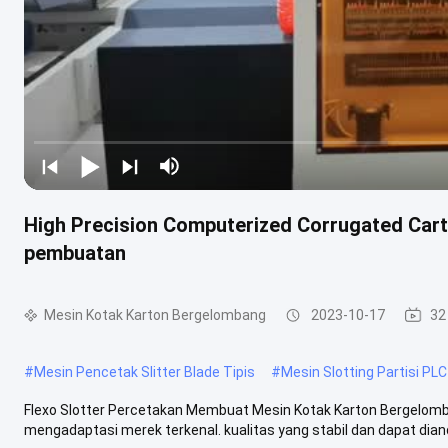
High Precision Computerized Corrugated Cart
pembuatan
Mesin Kotak Karton Bergelombang
2023-10-17
32
#
Mesin Pencetak Slitter Blade Tipis
#
Mesin Slotting Partisi PLC
Flexo Slotter Percetakan Membuat Mesin Kotak Karton Bergelombang
mengadaptasi merek terkenal. kualitas yang stabil dan dapat diandal