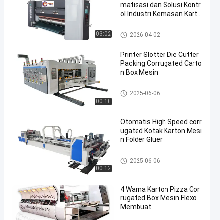
matisasi dan Solusi Kontr
ol Industri Kemasan Karto
n Bergelombang
Mesin Kotak Karton Bergelom
03:02
2026-04-02
bang
Printer Slotter Die Cutter
Packing Corrugated Carto
n Box Mesin
Mesin Kotak Karton Bergelom
2025-06-06
bang
00:10
Otomatis High Speed corr
ugated Kotak Karton Mesi
n Folder Gluer
Mesin Kotak Karton Bergelom
2025-06-06
bang
00:12
4 Warna Karton Pizza Cor
rugated Box Mesin Flexo
Membuat