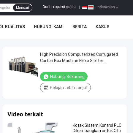
Quote request suatu
|
Indonesian
Mencari
L KUALITAS
HUBUNGI KAMI
BERITA
KASUS
High Precision Computerized Corrugated
Carton Box Machine Flexo Slotter
Pencetakan pembuatan
Hubungi Sekarang
Pelajari Lebih Lanjut
Video terkait
Kotak Sistem Kontrol PLC
Dikembangkan untuk Oto