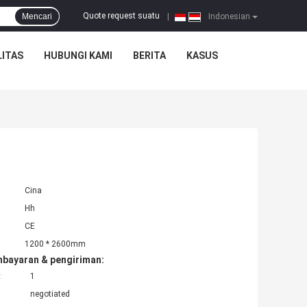
Quote request suatu
Mencari
|
Indonesian
ITAS
HUBUNGI KAMI
BERITA
KASUS
Cina
Hh
CE
1200 * 2600mm
mbayaran & pengiriman:
:
1
negotiated