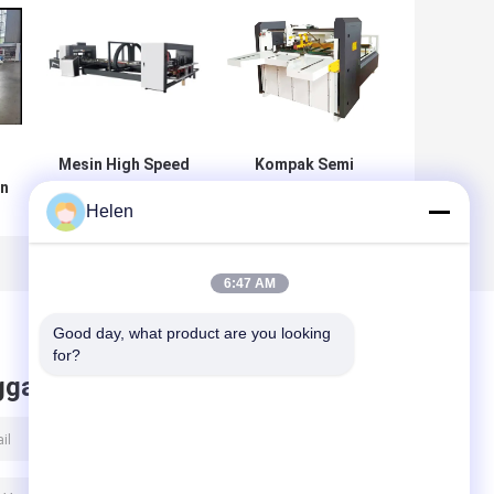
Mesin High Speed
Kompak Semi
n
Stitching Karton
Pasting Karton
Helen
Gluer Folder
Folder Gluer
0v
Stainless Steel
Mesin Inovatif
6:47 AM
Good day, what product are you looking 
for?
ggalkan pesan