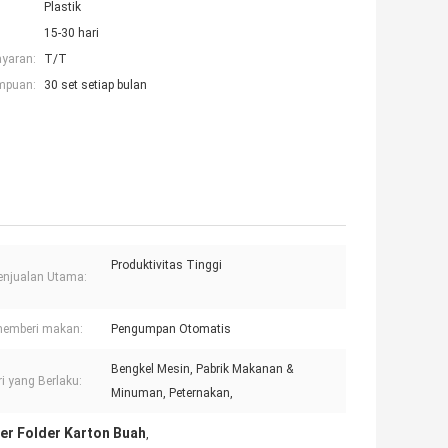
Plastik
15-30 hari
ayaran:
T/T
mpuan:
30 set setiap bulan
Produktivitas Tinggi
enjualan Utama:
memberi makan:
Pengumpan Otomatis
Bengkel Mesin, Pabrik Makanan &
ri yang Berlaku:
Minuman, Peternakan,
er Folder Karton Buah
,