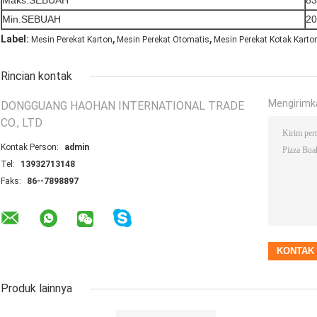
Maks.SEBUAH
8
Min.SEBUAH
2
,
,
Label:
Mesin Perekat Karton
Mesin Perekat Otomatis
Mesin Perekat Kotak Karto
Rincian kontak
Mengirimk
DONGGUANG HAOHAN INTERNATIONAL TRADE
CO., LTD
Kontak Person:
admin
Tel:
13932713148
Faks:
86--7898897
Produk lainnya