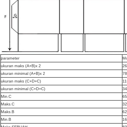
parameter
Mo
ukuran maks (A+B)x 2
2
ukuran minimal (A+B)x 2
7
ukuran maks (C+D+C)
1
ukuran minimal (C+D+C)
3
Min.C
6
Maks.C
3
Maks.B
6
Min.B
1