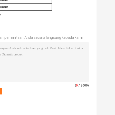
30mm
00mm
n
an permintaan Anda secara langsung kepada kami
(
0
/ 3000)