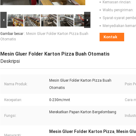
Kemasan rincian:
Waktu pengiriman:
Syarat-syarat pemb
Menyediakan kema
Gambar besar :
Mesin Gluer Folder Karton Pizza Buah
Kontak
Otomatis
Mesin Gluer Folder Karton Pizza Buah Otomatis
Deskripsi
Mesin Gluer Folder Karton Pizza Buah
Nama Produk:
Poin P
Otomatis
Kecepatan:
0-230m/mnt
Cara 
Merekatkan Papan Karton Bergelombang
Fungsi:
Indust
Mesin Gluer Folder Karton Pizza
Mesin Glu
,
Menyoroti: