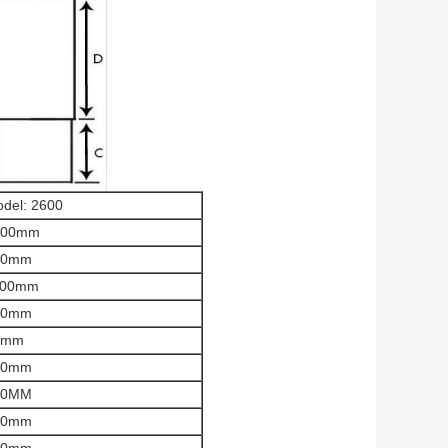
del: 2600
600mm
80mm
100mm
40mm
5mm
20mm
20MM
60mm