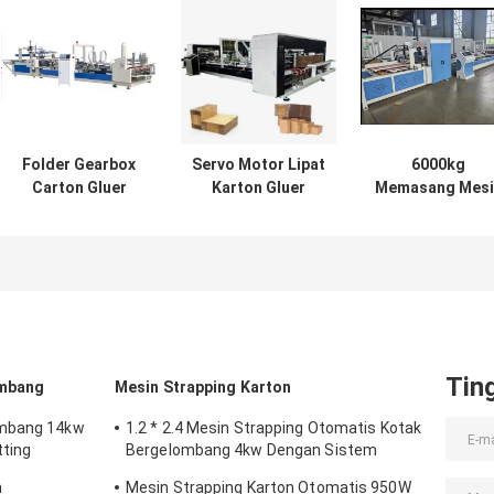
Folder Gearbox
Servo Motor Lipat
6000kg
Carton Gluer
Karton Gluer
Memasang Mesi
Machine
Otomatis Mini
Gluer Folder
Otomatis Atau
Stapler jahitan
Karton 220v/38
Semi Otomatis
Untuk
2800mm
penggunaan
industri
Tin
ombang
Mesin Strapping Karton
ombang 14kw
1.2 * 2.4 Mesin Strapping Otomatis Kotak
ting
Bergelombang 4kw Dengan Sistem
Pengeleman Roller
n
Mesin Strapping Karton Otomatis 950W