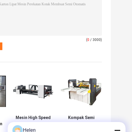
(
0
/ 3000)
Mesin High Speed
Kompak Semi
n
Stitching Karton
Pasting Karton
Helen
Gluer Folder
Folder Gluer