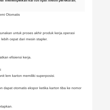
ar menempelkan karton lipat mesin perekatan
,
emi Otomatis
gunakan untuk proses akhir produk kerja.operasi
lebih cepat dari mesin stapler.
tkan efisiensi kerja.
i
it lem karton memiliki superposisi.
rton dapat otomatis ekspor ketika karton tiba ke nomor
etapkan.