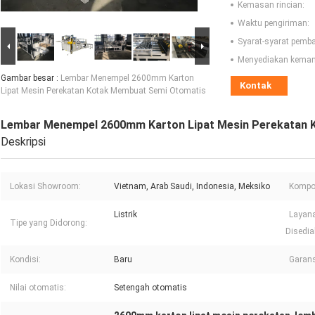
Kemasan rincian:
Waktu pengiriman:
Syarat-syarat pemb
Menyediakan kema
Gambar besar :
Lembar Menempel 2600mm Karton
Kontak
Lipat Mesin Perekatan Kotak Membuat Semi Otomatis
Lembar Menempel 2600mm Karton Lipat Mesin Perekatan 
Deskripsi
Lokasi Showroom:
Vietnam, Arab Saudi, Indonesia, Meksiko
Kompon
Listrik
Layana
Tipe yang Didorong:
Disedia
Kondisi:
Baru
Garans
Nilai otomatis:
Setengah otomatis