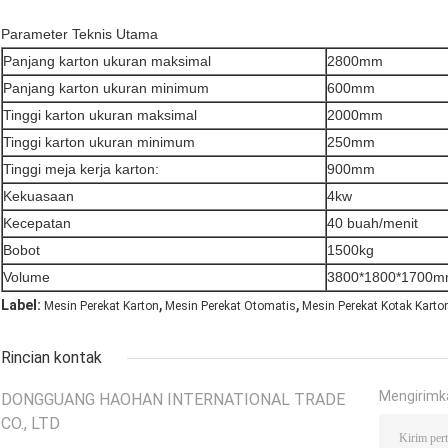
Parameter Teknis Utama
Panjang karton ukuran maksimal
2800mm
Panjang karton ukuran minimum
600mm
Tinggi karton ukuran maksimal
2000mm
Tinggi karton ukuran minimum
250mm
Tinggi meja kerja karton:
900mm
Kekuasaan
4kw
Kecepatan
40 buah/menit
Bobot
1500kg
Volume
3800*1800*1700
,
,
Label:
Mesin Perekat Karton
Mesin Perekat Otomatis
Mesin Perekat Kotak Karto
Rincian kontak
Mengirimk
DONGGUANG HAOHAN INTERNATIONAL TRADE
CO., LTD