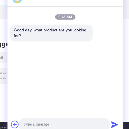
0v
Stainless Steel
Mesin Inovatif
9:46 AM
Good day, what product are you looking 
for?
ggalkan pesan
ational Trade Co., Ltd. All Rights Reserved.