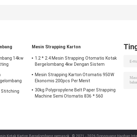
Otomatis Atau
Stapler jahitan
Karton 220v/38
Semi Otomatis
Untuk
2800mm
penggunaan
industri
Tin
ombang
Mesin Strapping Karton
ombang 14kw
1.2 * 2.4 Mesin Strapping Otomatis Kotak
ting
Bergelombang 4kw Dengan Sistem
Pengeleman Roller
n
Mesin Strapping Karton Otomatis 950W
rgelombang
Ekonomis 200pcs Per Menit
30kg Polypropylene Belt Paper Strapping
 Stitching
Machine Semi Otomatis 836 * 560
esin Kotak Karton Bergelombang pemasok.
© 2021 - 2026 Dongguang Haohan Intern