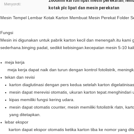
2600mm karton lipat mesin perekatan
lemb
,
Menyoroti:
kotak plc lipat dan mesin perekatan
Mesin Tempel Lembar Kotak Karton Membuat Mesin Perekat Folder S
Fungsi
Mesin ini digunakan untuk pabrik karton kecil dan menengah.itu kami 
sederhana.binging padat, sedikit kebisingan.kecepatan mesin 5-10 kali 
meja kerja
meja kerja dapat naik dan turun dengan kontrol fotolistrik, meningka
tekan dan revisi
karton diaglutinasi dengan pers kedua setelah karton digelatinisas
mesin dapat merevisi otomatis, ukuran karton tepat.menghindari un
kipas memiliki fungsi kering udara.
mesin dapat otomatis counter, mesin memiliki fotolistrik rlatn, ka
yang ditetapkan.
lebar ekspor
karton dapat ekspor otomatis ketika karton tiba ke nomor yang dit