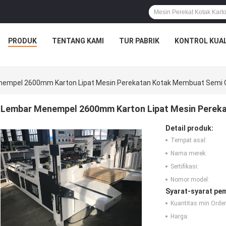
PRODUK
TENTANG KAMI
TUR PABRIK
KONTROL KUAL
empel 2600mm Karton Lipat Mesin Perekatan Kotak Membuat Semi 
Lembar Menempel 2600mm Karton Lipat Mesin Perek
Detail produk:
Tempat asal:
Nama merek:
Sertifikasi:
Nomor model:
Syarat-syarat pe
Kuantitas min Order
Harga: