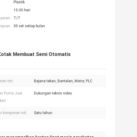
Plastik
15-30 hari
ayaran:
T/T
mpuan:
30 set setiap bulan
Kotak Membuat Semi Otomatis
en Inti:
Bejana tekan, Bantalan, Motor, PLC
n Purna Jual
Dukungan teknis video
kan:
i komponen inti:
Satu tahun