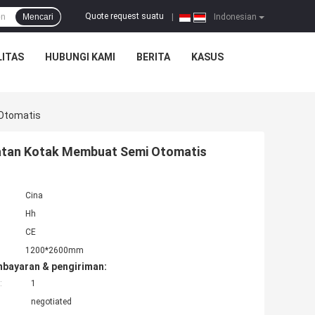
Quote request suatu
Mencari
|
Indonesian
ITAS
HUBUNGI KAMI
BERITA
KASUS
Otomatis
atan Kotak Membuat Semi Otomatis
Cina
Hh
CE
1200*2600mm
mbayaran & pengiriman:
:
1
negotiated