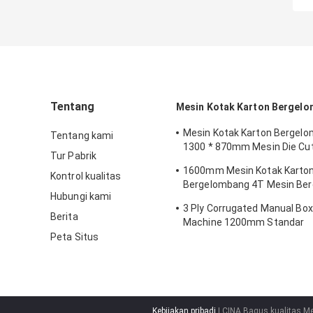
Tentang
Mesin Kotak Karton Bergel
Mesin Kotak Karton Bergel
Tentang kami
1300 * 870mm Mesin Die Cut
Tur Pabrik
Creasing
1600mm Mesin Kotak Karto
Kontrol kualitas
Bergelombang 4T Mesin Be
Hubungi kami
Facer Tunggal
3 Ply Corrugated Manual Box
Berita
Machine 1200mm Standar
Peta Situs
Kebijakan pribadi
| CINA Bagus kualitas M