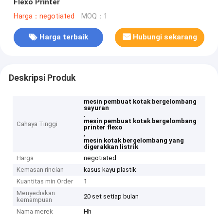
Flexo Printer
Harga：negotiated
MOQ：1
Harga terbaik
Hubungi sekarang
Deskripsi Produk
mesin pembuat kotak bergelombang
sayuran
,
mesin pembuat kotak bergelombang
Cahaya Tinggi
printer flexo
,
mesin kotak bergelombang yang
digerakkan listrik
Harga
negotiated
Kemasan rincian
kasus kayu plastik
Kuantitas min Order
1
Menyediakan
20 set setiap bulan
kemampuan
Nama merek
Hh