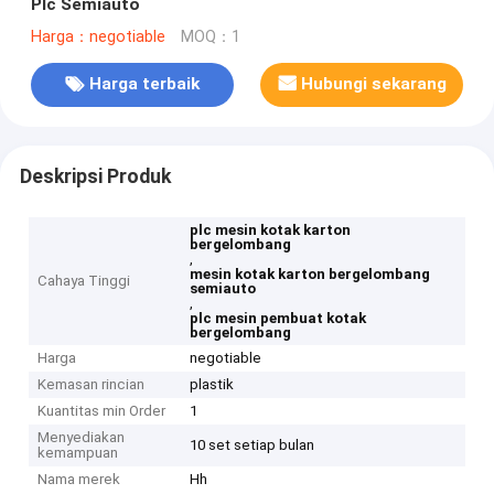
Plc Semiauto
Harga：negotiable
MOQ：1
Harga terbaik
Hubungi sekarang
Deskripsi Produk
plc mesin kotak karton
bergelombang
,
mesin kotak karton bergelombang
Cahaya Tinggi
semiauto
,
plc mesin pembuat kotak
bergelombang
Harga
negotiable
Kemasan rincian
plastik
Kuantitas min Order
1
Menyediakan
10 set setiap bulan
kemampuan
Nama merek
Hh