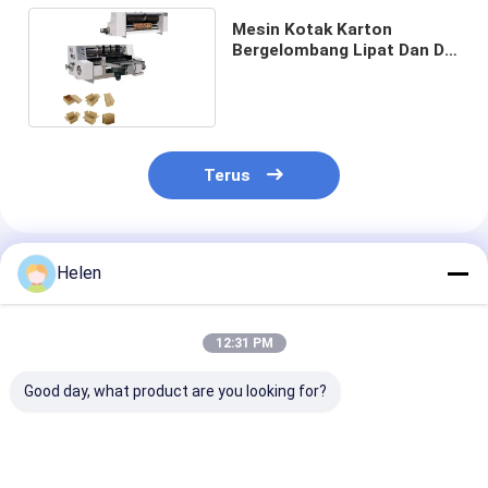
Mesin Kotak Karton
Bergelombang Lipat Dan Die
Cut Plc Semiauto
Terus
Rekomendasi Produk
Helen
12:31 PM
Good day, what product are you looking for?
Mesin Produksi
Pengujian mesin
Kotak Sistem 