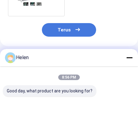
6T Otomatis Kecepatan
Tinggi
Terus
Rekomendasi Produk
Helen
8:56 PM
Good day, what product are you looking for?
Mesin Laminating
Karton
Kertas Karton
Kertas Seruling
Bergelombang Flute
Bergelombang
Pengemasan Karton
Laminating Machine
Flute Laminat
Inti PLC
Electric Driven
Otomatis
Harga terbaik
Harga terbaik
Harga terb