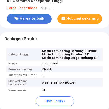
6T Otomatis Kecepatan Tinggi
Harga：negotiated
MOQ：1
Harga terbaik
Hubungi sekarang
Deskripsi Produk
,
Mesin Laminating Seruling ISO9001
Cahaya Tinggi
,
Mesin Laminating Seruling 6T
Mesin Laminating Bergelombang 6T
Harga
negotiated
Kemasan rincian
Plastik
Kuantitas min Order
1
Menyediakan
5 SETS SETIAP BULAN
kemampuan
Nama merek
Hh
Lihat Lebih